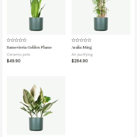
Rated
Rated
Sansevieria Golden Flame
Aralia Ming
0
0
out
out
Ceramic pots
Air purifying
of
of
5
5
$
49.90
$
284.90