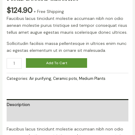
$
124.90
+ Free Shipping
Faucibus lacus tincidunt molestie accumsan nibh non odio
aenean molestie purus tristique sed tempor consequat risus
tellus amet augue egestas mauris scelerisque donec ultrices.
Sollicitudin facilisis massa pellentesque in ultrices enim nunc
ac egestas elementum ut in ornare sit malesuada.
Ficus
Add To Cart
Decora
Cabernet
Categories:
Air purifying
,
Ceramic pots
,
Medium Plants
quantity
Description
Reviews (0)
Faucibus lacus tincidunt molestie accumsan nibh non odio