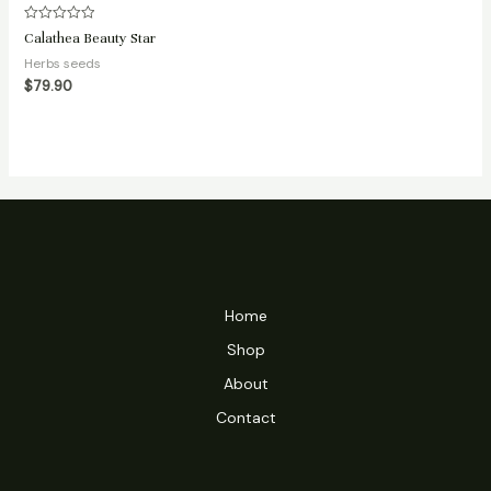
Rated
Calathea Beauty Star
0
out
Herbs seeds
of
5
$
79.90
Home
Shop
About
Contact